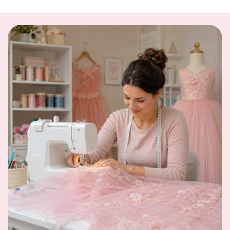
Description
Robe de couleur rose et violet
Matière: coton et polyester
Manche courte
Col rond
Jupe en tulle doublée
Accessoires: Serre-tête
Les Robes de déguisement
sont un bon moyen de
laisser place à l'
imagination
de votre enfant. Il
apprend ainsi les jeux de rôles et à se mettre à la place
de l'autre.
Notre conseil taille
Ce modèle taille normal, sélectionnez votre taille
habituelle.
Guide des Tailles