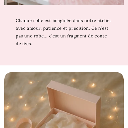
Et si votre prochain coup de cœur se trouvait juste ici
? Découvrez aussi
Robe Cendrillon
. Si cette robe vous
Chaque robe est imaginée dans notre atelier
émerveille, attendez de voir les trésors de notre
avec amour, patience et précision. Ce n’est
collection
Robe Princesse Disney
…
pas une robe... c’est un fragment de conte
de fées.