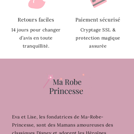
Retours faciles
Paiement sécurisé
14 jours pour changer
Cryptage SSL &
d’avis en toute
protection magique
tranquillité.
assurée
Eva et Lise, les fondatrices de Ma-Robe-
Princesse, sont des Mamans amoureuses des
classiques Disney et adorent les Héroïnes.