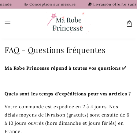
et
ande
🦢 Conception sur mesure
🎁 Livraison offerte sans
passer
au
contenu
Panier
FAQ - Questions fréquentes
Ma Robe Princesse répond à toutes vos questions
✅
Quels sont les temps d’expéditions pour vos articles ?
Votre commande est expédiée en 2 à 4 jours. Nos
délais moyens de livraison (gratuits) sont ensuite de 6
à 10 jours ouvrés
(hors dimanche et jours fériés)
en
France.