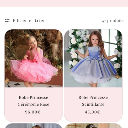
Filtrer et trier
47 produits
Robe Princesse
Robe Princesse
Cérémonie Rose
Scintillante
Prix
96,00€
Prix
45,00€
habituel
habituel