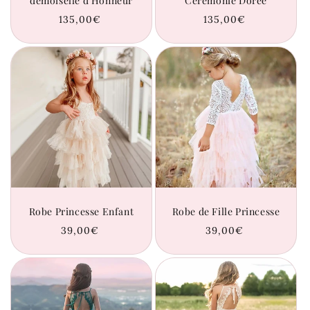
demoiselle d'Honneur
Cérémonie Dorée
Prix
135,00€
Prix
135,00€
habituel
habituel
Robe Princesse Enfant
Robe de Fille Princesse
Prix
39,00€
Prix
39,00€
habituel
habituel