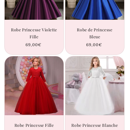
Robe Princesse Violette
Robe de Princesse
Fille
Bleue
Prix
69,00€
Prix
69,00€
habituel
habituel
Robe Princesse Fille
Robe Princesse Blanche