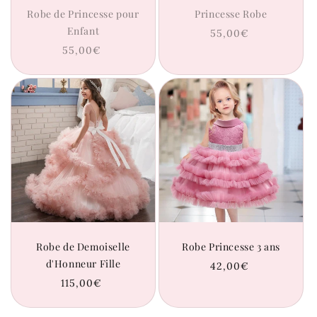
Robe de Princesse pour
Princesse Robe
Enfant
Prix
55,00€
habituel
Prix
55,00€
habituel
Robe de Demoiselle
Robe Princesse 3 ans
d'Honneur Fille
Prix
42,00€
habituel
Prix
115,00€
habituel