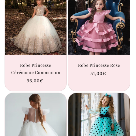
Robe Princesse
Robe Princesse Rose
Cérémonie Communion
Prix
51,00€
habituel
Prix
96,00€
habituel