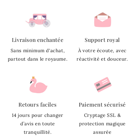
parer votre fillette d'une
robe de belle qualité
.
Notre gamme de
Robe Princesse Fille Cérémonie
est
principalement confectionnées avec des matières
comme du tulle, de la mousseline, des strass, du satin.
Livraison enchantée
Support royal
Et si vous souhaitez habiller votre enfant dans de
Sans minimum d'achat,
À votre écoute, avec
délicate Robe de Princesse au quotidien, nous vous
partout dans le royaume.
réactivité et douceur.
recommandons de découvrir notre collection
Robe
Princesse Fille
.
Retours faciles
Paiement sécurisé
14 jours pour changer
Cryptage SSL &
d’avis en toute
protection magique
tranquillité.
assurée