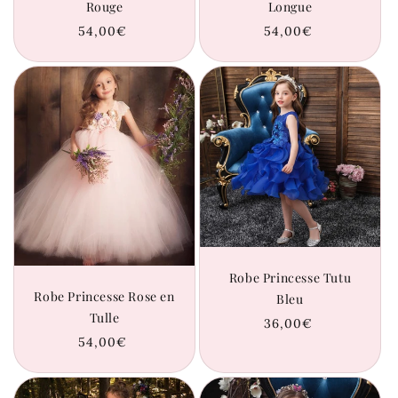
Rouge
Longue
Prix
54,00€
Prix
54,00€
habituel
habituel
Robe Princesse Tutu
Robe Princesse Rose en
Bleu
Tulle
Prix
36,00€
habituel
Prix
54,00€
habituel