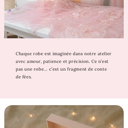
Ce modèle taille normal, sélectionnez votre taille
habituelle.
Guide des Tailles
Et si votre prochain coup de cœur se trouvait juste ici
? Découvrez aussi
Robe de Fille Princesse
. Si cette
robe vous émerveille, attendez de voir les trésors de
Chaque robe est imaginée dans notre atelier
notre collection
Robe Princesse Fille Cérémonie
…
avec amour, patience et précision. Ce n’est
pas une robe... c’est un fragment de conte
de fées.