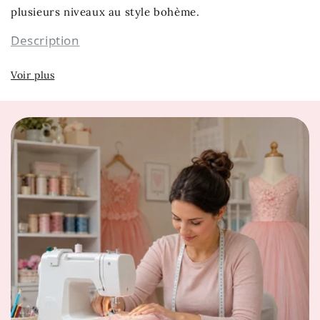
plusieurs niveaux au style bohème.
Description
👗 Robe de couleur crème
👗 Matière: voile et polyester
👗 Bretelles fines
👗 Col rond
👗Dentelle blanche
👗Buste en maille à dentelle
Notre Robe Princesse Enfant est confectionnée dans
une matière douce et confortable pour que votre fille
puisse s'amuser et bouger à son gré.
Notre conseil taille