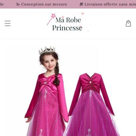
et
🦢 Conception sur mesure
🎁 Livraison offerte sans mini
passer
au
contenu
Panier
Passer aux
informations
produits