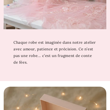
Ce modèle taille normal, sélectionnez votre taille
habituelle.
Guide des Tailles
Et si votre prochain coup de cœur se trouvait juste ici
? Découvrez aussi
Robe Princesse Verte
. Si cette robe
vous émerveille, attendez de voir les trésors de notre
Chaque robe est imaginée dans notre atelier
collection
Robe Princesse Fille
…
avec amour, patience et précision. Ce n’est
pas une robe... c’est un fragment de conte
de fées.