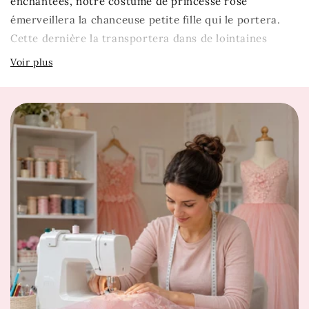
enchantées, notre costume de princesse rose
émerveillera la chanceuse petite fille qui le portera.
Cette dernière la transportera dans de lointaines
contrées féeriques pour vivre de fabuleuses histoires
magiques.
Description
Robe de couleur rose
Matière : coton et polyester
Robe longue
Jupe volumineuse
Déguisement enfant de 3 à 10 ans
Pour un anniversaire, un cadeau ou encore pour le
plaisir de s'amuser dans un déguisement unique, cette
robe est le vêtement parfait !
Notre conseil taille