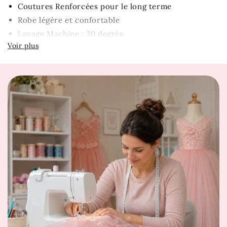
Coutures Renforcées pour le long terme
Robe légère et confortable
Lavage Machine : 30 degrés
Introuvable en Magasin
Robe de princesse jeune fille avec long
jupon en soie blanche
La couleur violette de la
tenue princesse fille
violette
symbolise la beauté et l'originalité, tout en
permettant à votre princesse de briller de mille feux
dans n'importe quel cadre. Que ce soit pour une
cérémonie spéciale, une fête d'anniversaire ou une
séance de photos, cette robe ajoutera une touche de
magie à chaque moment.
Le long jupon en tulle glisse avec élégance le long du
sol, créant une silhouette fluide qui capture la grâce