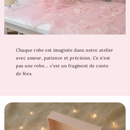
naturelle de votre enfant. Cette
robe princesse
fille violette
aux lignes épurées et au jupon long saura
ajouter une touche de sophistication à chaque
mouvement.
Et si votre prochain coup de cœur se trouvait juste ici
? Découvrez aussi
Robe de Princesse Rose Pale
. Si
Chaque robe est imaginée dans notre atelier
cette robe vous émerveille, attendez de voir les
avec amour, patience et précision. Ce n’est
trésors de notre collection
Robe Princesse Fille
pas une robe... c’est un fragment de conte
Cérémonie
…
de fées.