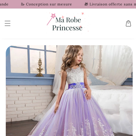
et
🦢 Conception sur mesure
🎁 Livraison offerte sans min
passer
au
contenu
Panier
Passer aux
informations
produits