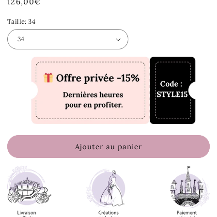
Prix
126,00€
habituel
Taille:
34
Ajouter au panier