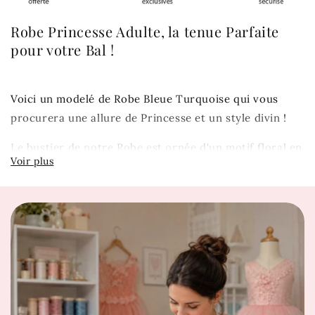
Robe Princesse Adulte, la tenue Parfaite
pour votre Bal !
Voici un modelé de Robe Bleue Turquoise qui vous
procurera une allure de Princesse et un style divin !
Le bustier de notre Robe est ornée d'un motif floral en
dentelle. Cette Robe Princesse Adulte longue est
confectionnée en tulle. Elle est parfaite pour vous
apprêtez lors de grandes occasions.
Description
Robe de couleur turquoise
Matière : tulle et polyester
Dos nu