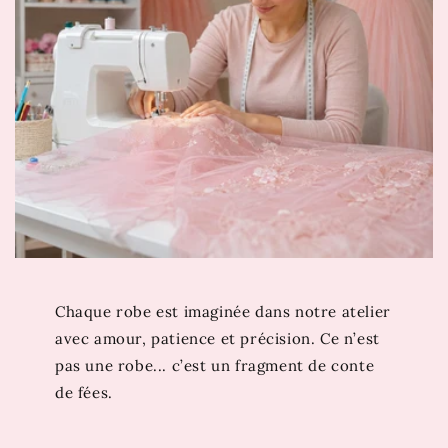
Dentelle
Robe longue doublée
Fermeture à glissière
Notre conseil taille
Ce modèle taille normal, sélectionnez votre taille
habituelle.
Guide des Tailles
Et si votre prochain coup de cœur se trouvait juste ici
? Découvrez aussi
Robe Princesse Rouge
. Si cette robe
vous émerveille, attendez de voir les trésors de notre
collection
Robe de Bal Princesse
…
Chaque robe est imaginée dans notre atelier
avec amour, patience et précision. Ce n’est
pas une robe... c’est un fragment de conte
de fées.