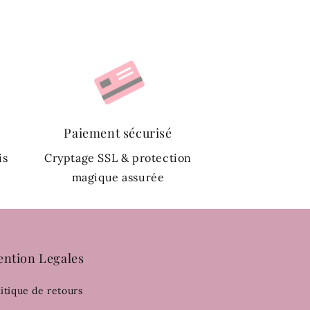
Paiement sécurisé
is
Cryptage SSL & protection
magique assurée
ntion Legales
litique de retours