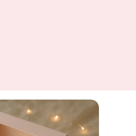
oup de cœur se trouvait juste ici ?
ume Elena Avalor
. Si cette robe vous
e voir les trésors de notre collection
y
…