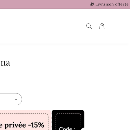
🎁 Livraison offerte sans m
Panier
ana