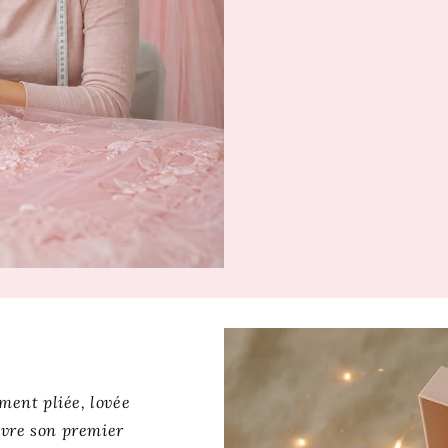
Et si votre prochain c
Découvrez aussi
Cost
émerveille, attendez d
Robe Princesse Disne
ent pliée, lovée
ivre son premier