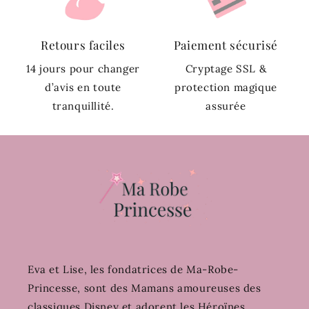
Retours faciles
Paiement sécurisé
14 jours pour changer
Cryptage SSL &
d’avis en toute
protection magique
tranquillité.
assurée
Eva et Lise, les fondatrices de Ma-Robe-
Princesse, sont des Mamans amoureuses des
classiques Disney et adorent les Héroïnes.