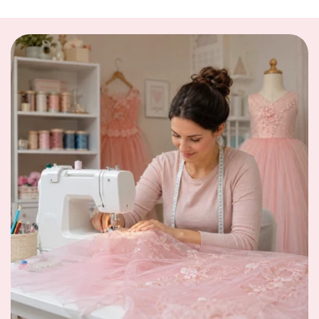
Description
Robe de couleur bleu
Matière: viscose
et polyester
Manches à volants
Col rond
Dentelle blanche
Jupe en tulle doublée
Notre Robe Anniversaire Bébé 1 an
convient
également pour un baptême ou un mariage.
Notre conseil taille
Ce modèle taille normal, sélectionnez votre taille
habituelle.
Guide des Tailles
Et si votre prochain coup de cœur se trouvait juste ici
? Découvrez aussi
Robe de Princesse Bébé
. Si cette