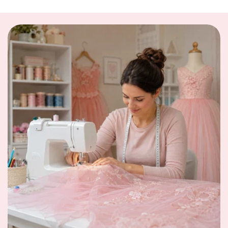
Description
Robe de couleur rose
Matière: coton et polyester
Manche courte
Col rond
Ruban scintillant à la taille
Jupe doublée en tulle ornée de paillette
Cette
Robe Anna pour fillette de 2 à 8 ans
est idéale
pour les beaux jours en toute occasion.
Notre conseil taille
Ce modèle taille normal, sélectionnez votre taille
habituelle.
Guide des Tailles
Et si votre prochain coup de cœur se trouvait juste ici