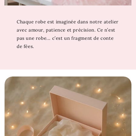
? Découvrez aussi
Robe Princesse Elsa
. Si cette robe
vous émerveille, attendez de voir les trésors de notre
collection
Robe Princesse Disney
…
Chaque robe est imaginée dans notre atelier
avec amour, patience et précision. Ce n’est
pas une robe... c’est un fragment de conte
de fées.