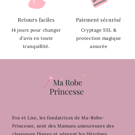
Retours faciles
Paiement sécurisé
14 jours pour changer
Cryptage SSL &
d’avis en toute
protection magique
tranquillité.
assurée
Eva et Lise, les fondatrices de Ma-Robe-
Princesse, sont des Mamans amoureuses des
classiques Disney et adorent les Héroïnes.