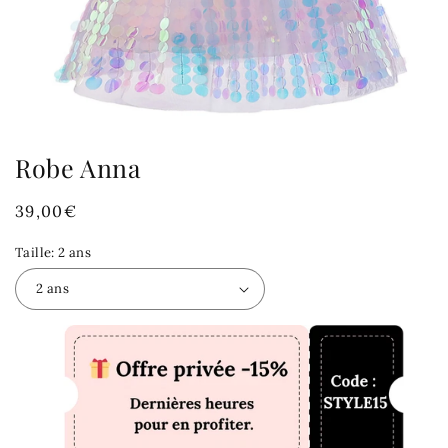
Robe Anna
Prix
39,00€
habituel
Taille:
2 ans