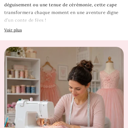
déguisement ou une tenue de cérémonie, cette cape
transformera chaque moment en une aventure digne
d’un conte de fées !
Description
Cape de couleur bleue
Matière : coton et polyester
Cape mi-longue
Enfants de 3 à 10 ans
Notre conseil taille
Ce modèle taille normal, sélectionnez votre taille
habituelle.
Guide des Tailles
Et si votre prochain coup de cœur se trouvait juste ici
? Découvrez aussi
Robe Princesse Lumineuse
. Si cette
robe vous émerveille, attendez de voir les trésors de