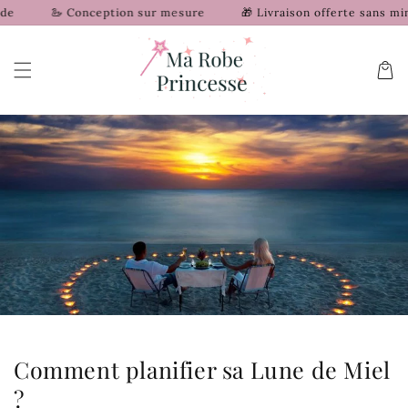
et
🦢 Conception sur mesure
🎁 Livraison offerte sans mini
passer
au
contenu
Panier
Comment planifier sa Lune de Miel
?